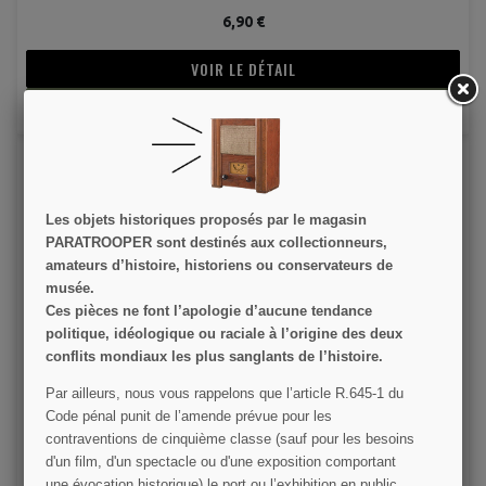
6,90 €
VOIR LE DÉTAIL
AJOUTER AU PANIER
Les objets historiques proposés par le magasin
PARATROOPER sont destinés aux collectionneurs,
amateurs d’histoire, historiens ou conservateurs de
musée.
Ces pièces ne font l’apologie d’aucune tendance
Pin's Blason USA
politique, idéologique ou raciale à l’origine des deux
conflits mondiaux les plus sanglants de l’histoire.
5,00 €
Par ailleurs, nous vous rappelons que l’article R.645­-1 du
Code pénal punit de l’amende prévue pour les
VOIR LE DÉTAIL
contraventions de cinquième classe (sauf pour les besoins
d'un film, d'un spectacle ou d'une exposition comportant
AJOUTER AU PANIER
une évocation historique) le port ou l’exhibition en public