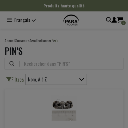
Panneau de gestion des cookies
Produits haute qualité
Français
0
Accueil
Souvenirs
A collectionner
Pin's
PIN'S
Filtres
Nom, A à Z