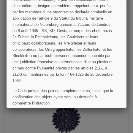
d’un uniforme, insigne ou emblème rappelant ceux portés
par les membres d’une organisation déclarée criminelle en
application de l'article 9 du Statut du tribunal militaire
international de Nuremberg annexé à l'Accord de Londres
du 8 août 1945 : SS, SD, Gestapo, corps des chefs nazis
(le Führer, la Reichsleitung, les Gauleiters et leurs
principaux collaborateurs, les Kreitsleiter et leurs
collaborateurs, les Ortsgruppenleiter, les Zellenleiter et les
Pin's Bleuet
Blockleiter) ou par toute personne reconnue coupable par
une juridiction française ou internationale d'un ou plusieurs
crimes contre l'humanité prévus par les articles 211-1 à
5,00 €
212-3 ou mentionnés par la loi n° 64-1326 du 26 décembre
1964.
VOIR LE DÉTAIL
Le Code prévoit des peines complémentaires, telles que la
AJOUTER AU PANIER
confiscation des objets ayant servi ou destinés à
commettre l’infraction.
J'AI COMPRIS