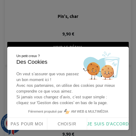
Pin's, char
9,90 €
VOIR LE DÉTAIL
Un petit creux ?
AJOUTER AU PANIER
Des Cookies
On veut s’assurer que vous passez
un bon moment ici !
Avec nos partenaires, on utilise des cookies pour mieux
comprendre ce que vous aimez.
Si jamais vous changez d’avis, c’est super simple :
cliquez sur 'Gestion des cookies' en bas de la page.
Fièrement propulsé par
AM WEB & MULTIMÉDIA
Pin's, Coq Français
9.9
/10
PAS POUR MOI
CHOISIR
JE SUIS D'ACCORD
1563 avis
9,90 €