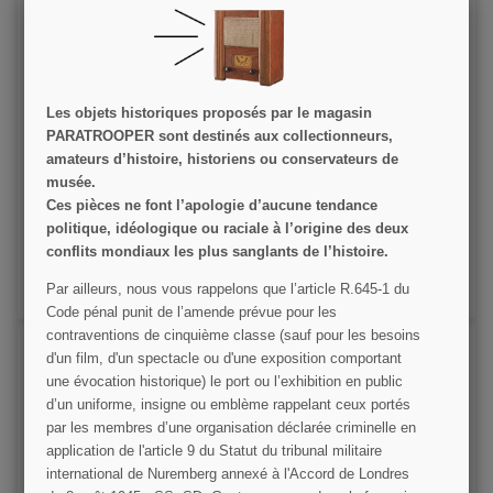
Les objets historiques proposés par le magasin
PARATROOPER sont destinés aux collectionneurs,
Insert medical US, Type II
amateurs d’histoire, historiens ou conservateurs de
musée.
12,00 €
Ces pièces ne font l’apologie d’aucune tendance
politique, idéologique ou raciale à l’origine des deux
VOIR LE DÉTAIL
conflits mondiaux les plus sanglants de l’histoire.
AJOUTER AU PANIER
Par ailleurs, nous vous rappelons que l’article R.645­-1 du
Code pénal punit de l’amende prévue pour les
contraventions de cinquième classe (sauf pour les besoins
d'un film, d'un spectacle ou d'une exposition comportant
une évocation historique) le port ou l’exhibition en public
d’un uniforme, insigne ou emblème rappelant ceux portés
par les membres d’une organisation déclarée criminelle en
application de l'article 9 du Statut du tribunal militaire
international de Nuremberg annexé à l'Accord de Londres