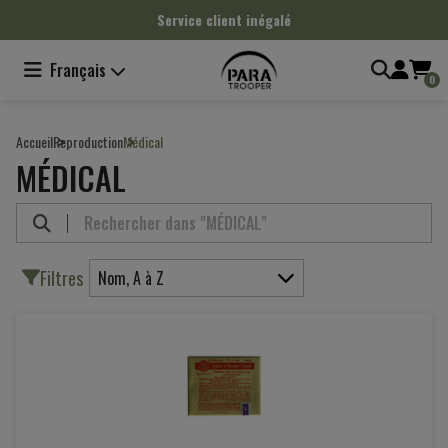
Panneau de gestion des cookies
négalé
Produits haute q
Français
0
Accueil
Reproduction
Médical
MÉDICAL
Filtres
Nom, A à Z