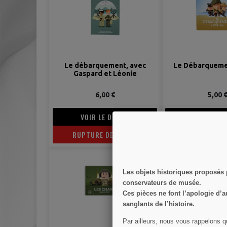
Le débarquement, avec
Le Débarqueme
Gaspard et Léonie
6,00 €
5,00 
VOIR LE DÉTAIL
VOIR LE D
RUPTURE DE STOCK
AJOUTER AU
Les objets historiques proposés
conservateurs de musée.
Ces pièces ne font l’apologie d’a
sanglants de l’histoire.
Par ailleurs, nous vous rappelons q