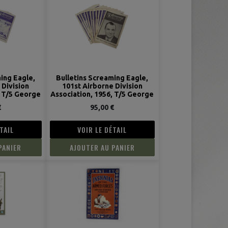
ing Eagle,
Bulletins Screaming Eagle,
 Division
101st Airborne Division
, T/5 George
Association, 1956, T/5 George
o., 502nd PIR
Gillespie, Serv. Co., 502nd PIR
€
95,00 €
TAIL
VOIR LE DÉTAIL
PANIER
AJOUTER AU PANIER