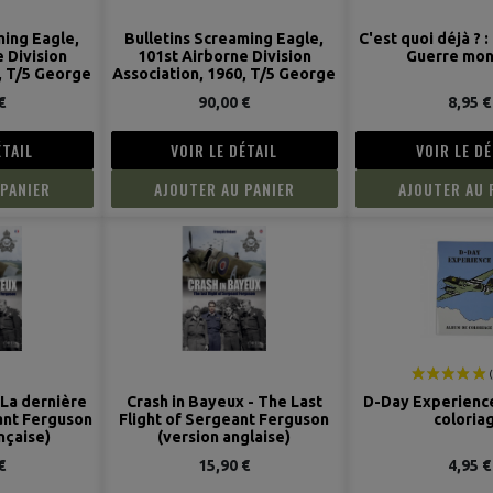
ming Eagle,
Bulletins Screaming Eagle,
C'est quoi déjà ? 
 Division
101st Airborne Division
Guerre mon
, T/5 George
Association, 1960, T/5 George
o., 502nd PIR
Gillespie, Serv. Co., 502nd PIR
€
90,00 €
8,95 €
ÉTAIL
VOIR LE DÉTAIL
VOIR LE DÉ
 PANIER
AJOUTER AU PANIER
AJOUTER AU 
 La dernière
Crash in Bayeux - The Last
D-Day Experienc
ant Ferguson
Flight of Sergeant Ferguson
coloria
nçaise)
(version anglaise)
€
15,90 €
4,95 €