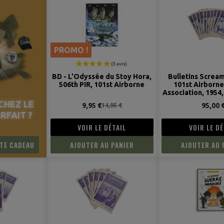
PROMO !
BD - L'Odyssée du Stoy Hora,
Bulletins Scream
506th PIR, 101st Airborne
101st Airborne
Association, 1954
Gillespie, Serv. C
CHEZ LE
9,95 €
95,00 
14,95 €
RFAIT ?
VOIR LE DÉTAIL
VOIR LE DÉ
RTE CADEAU
AJOUTER AU PANIER
AJOUTER AU 