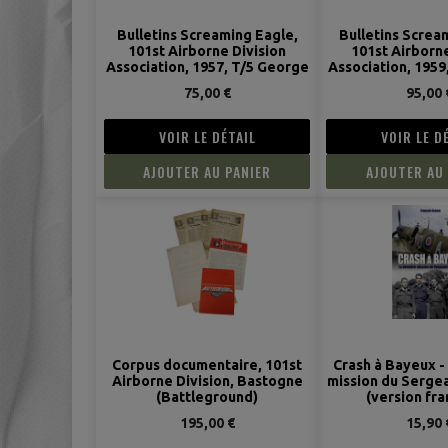
Bulletins Screaming Eagle,
Bulletins Screa
101st Airborne Division
101st Airborne
Association, 1957, T/5 George
Association, 1959
Gillespie, Serv. Co., 502nd PIR
Gillespie, Serv. C
75,00 €
95,00 
VOIR LE DÉTAIL
VOIR LE D
AJOUTER AU PANIER
AJOUTER AU
Corpus documentaire, 101st
Crash à Bayeux -
Airborne Division, Bastogne
mission du Serge
(Battleground)
(version fra
195,00 €
15,90 