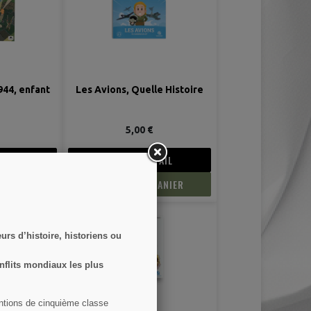
1944, enfant
Les Avions, Quelle Histoire
5,00 €
TAIL
VOIR LE DÉTAIL
PANIER
AJOUTER AU PANIER
rs d’histoire, historiens ou
nflits mondiaux les plus
entions de cinquième classe