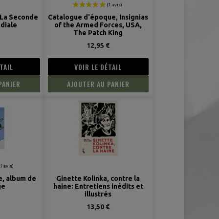
: La Seconde
Catalogue d'époque, Insignias
(3 avis)
diale
of the Armed Forces, USA,
The Patch King
12,95 €
TAIL
VOIR LE DÉTAIL
PANIER
AJOUTER AU PANIER
e, album de
Ginette Kolinka, contre la
ge
haine: Entretiens inédits et
illustrés
13,50 €