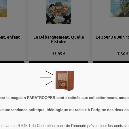
nt, enfant
Le Débarquement, Quelle
Le Jour J 6 Juin 
Histoire
€
13,95 €
7,50 €
ÉTAIL
VOIR LE DÉTAIL
VOIR LE DÉ
 PANIER
AJOUTER AU PANIER
AJOUTER AU 
 par le magasin PARATROOPER sont destinés aux collectionneurs, amateu
ucune tendance politique, idéologique ou raciale à l’origine des deux co
ue l’article R.645­-1 du Code pénal punit de l’amende prévue pour les contrav