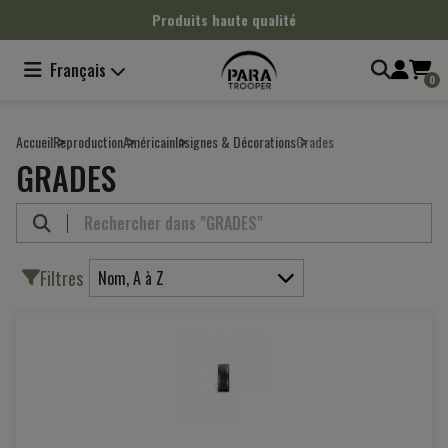
Panneau de gestion des cookies
Produits haute qualité
Français
0
Accueil
Reproduction
Américain
Insignes & Décorations
Grades
GRADES
Filtres
Nom, A à Z