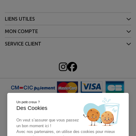
LIENS UTILES
MON COMPTE
SERVICE CLIENT
Un petit creux ?
Des Cookies
On veut s’assurer que vous passez
un bon moment ici !
Avec nos partenaires, on utilise des cookies pour mieux
4X sans frais Paypal