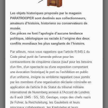
Les objets historiques proposés par le magasin
PARATROOPER sont destinés aux collectionneurs,
Grades en tissu de Private First Class
amateurs d’histoire, historiens ou conservateurs de
musée.
9,00 €
Ces pièces ne font l’apologie d’aucune tendance
politique, idéologique ou raciale à l’origine des deux
VOIR LE DÉTAIL
conflits mondiaux les plus sanglants de l’histoire.
AJOUTER AU PANIER
Par ailleurs, nous vous rappelons que l’article R.645­-1 du
Code pénal punit de l’amende prévue pour les
contraventions de cinquième classe (sauf pour les besoins
d'un film, d'un spectacle ou d'une exposition comportant
une évocation historique) le port ou l’exhibition en public
(1 avis
d’un uniforme, insigne ou emblème rappelant ceux portés
par les membres d’une organisation déclarée criminelle en
application de l'article 9 du Statut du tribunal militaire
international de Nuremberg annexé à l'Accord de Londres
du 8 août 1945 : SS, SD, Gestapo, corps des chefs nazis
Grades en tissu de Private First Class, été
(le Führer, la Reichsleitung, les Gauleiters et leurs
principaux collaborateurs, les Kreitsleiter et leurs