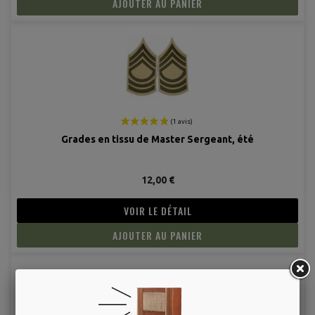
AJOUTER AU PANIER
Grades en tissu de Master Sergeant, été
(1 avis
12,00 €
VOIR LE DÉTAIL
AJOUTER AU PANIER