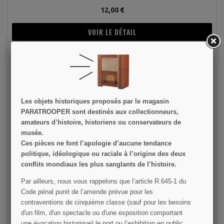
12,00 €
VOIR LE DÉTAIL
AJOUTER AU PANIER
Les objets historiques proposés par le magasin
PARATROOPER sont destinés aux collectionneurs,
amateurs d’histoire, historiens ou conservateurs de
musée.
Ces pièces ne font l’apologie d’aucune tendance
Drapeau US 48 étoiles brodées, coton
politique, idéologique ou raciale à l’origine des deux
conflits mondiaux les plus sanglants de l’histoire.
35,00 €
Par ailleurs, nous vous rappelons que l’article R.645­-1 du
Code pénal punit de l’amende prévue pour les
VOIR LE DÉTAIL
(1 avis
contraventions de cinquième classe (sauf pour les besoins
d'un film, d'un spectacle ou d'une exposition comportant
AJOUTER AU PANIER
une évocation historique) le port ou l’exhibition en public