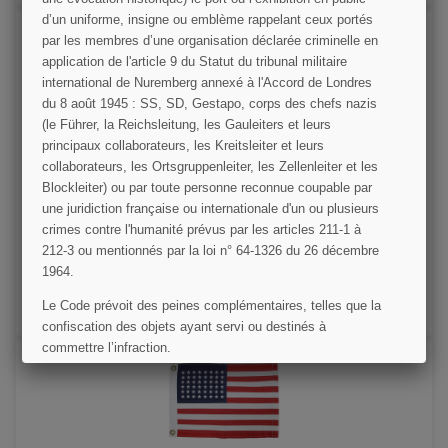
d’un uniforme, insigne ou emblème rappelant ceux portés
par les membres d’une organisation déclarée criminelle en
application de l'article 9 du Statut du tribunal militaire
international de Nuremberg annexé à l'Accord de Londres
du 8 août 1945 : SS, SD, Gestapo, corps des chefs nazis
(le Führer, la Reichsleitung, les Gauleiters et leurs
principaux collaborateurs, les Kreitsleiter et leurs
collaborateurs, les Ortsgruppenleiter, les Zellenleiter et les
Drapeau US 48 étoiles, imprimé
Blockleiter) ou par toute personne reconnue coupable par
une juridiction française ou internationale d'un ou plusieurs
crimes contre l'humanité prévus par les articles 211-1 à
9,00 €
212-3 ou mentionnés par la loi n° 64-1326 du 26 décembre
1964.
VOIR LE DÉTAIL
Le Code prévoit des peines complémentaires, telles que la
AJOUTER AU PANIER
confiscation des objets ayant servi ou destinés à
commettre l’infraction.
J'AI COMPRIS