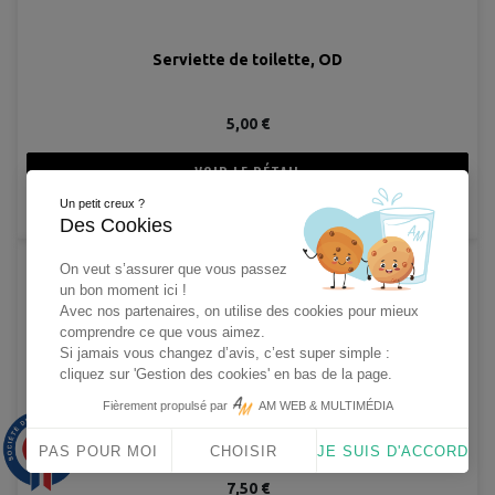
Serviette de toilette, OD
5,00 €
VOIR LE DÉTAIL
Un petit creux ?
AJOUTER AU PANIER
Des Cookies
On veut s’assurer que vous passez
un bon moment ici !
Avec nos partenaires, on utilise des cookies pour mieux
comprendre ce que vous aimez.
Si jamais vous changez d’avis, c’est super simple :
cliquez sur 'Gestion des cookies' en bas de la page.
Fièrement propulsé par
AM WEB & MULTIMÉDIA
Sifflet US Army, laiton chromé
9.9
/10
PAS POUR MOI
CHOISIR
JE SUIS D'ACCORD
1563 avis
7,50 €