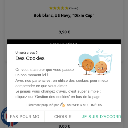
Bob blanc, US Navy, "Dixie Cup"
9,90 €
VOIR LE DÉTAIL
Un petit creux ?
AJOUTER AU PANIER
Des Cookies
On veut s’assurer que vous passez
un bon moment ici !
Avec nos partenaires, on utilise des cookies pour mieux
comprendre ce que vous aimez.
Si jamais vous changez d’avis, c’est super simple :
cliquez sur 'Gestion des cookies' en bas de la page.
Fièrement propulsé par
AM WEB & MULTIMÉDIA
Bob bleu, US Navy, "Dixie Cup"
9.9
/10
PAS POUR MOI
CHOISIR
JE SUIS D'ACCORD
1563 avis
9,00 €