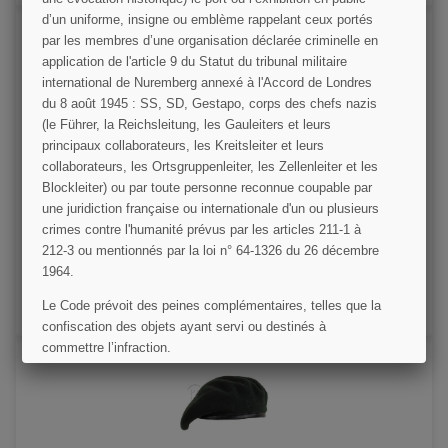
d’un uniforme, insigne ou emblème rappelant ceux portés
par les membres d’une organisation déclarée criminelle en
application de l'article 9 du Statut du tribunal militaire
international de Nuremberg annexé à l'Accord de Londres
du 8 août 1945 : SS, SD, Gestapo, corps des chefs nazis
(le Führer, la Reichsleitung, les Gauleiters et leurs
principaux collaborateurs, les Kreitsleiter et leurs
collaborateurs, les Ortsgruppenleiter, les Zellenleiter et les
Béret noir SAS ou tankiste
Blockleiter) ou par toute personne reconnue coupable par
une juridiction française ou internationale d'un ou plusieurs
crimes contre l'humanité prévus par les articles 211-1 à
12,00 €
212-3 ou mentionnés par la loi n° 64-1326 du 26 décembre
1964.
VOIR LE DÉTAIL
Le Code prévoit des peines complémentaires, telles que la
AJOUTER AU PANIER
confiscation des objets ayant servi ou destinés à
commettre l’infraction.
J'AI COMPRIS