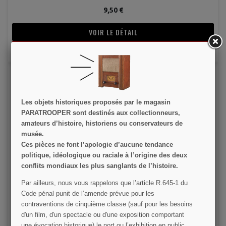
9,50 €
VOIR LE DÉTAIL
RUPTURE DE STOCK
Les objets historiques proposés par le magasin
PARATROOPER sont destinés aux collectionneurs,
amateurs d’histoire, historiens ou conservateurs de
musée.
Ces pièces ne font l’apologie d’aucune tendance
Béret amarante de parachutiste
politique, idéologique ou raciale à l’origine des deux
conflits mondiaux les plus sanglants de l’histoire.
12,00 €
Par ailleurs, nous vous rappelons que l’article R.645­-1 du
Code pénal punit de l’amende prévue pour les
VOIR LE DÉTAIL
contraventions de cinquième classe (sauf pour les besoins
d'un film, d'un spectacle ou d'une exposition comportant
AJOUTER AU PANIER
une évocation historique) le port ou l’exhibition en public