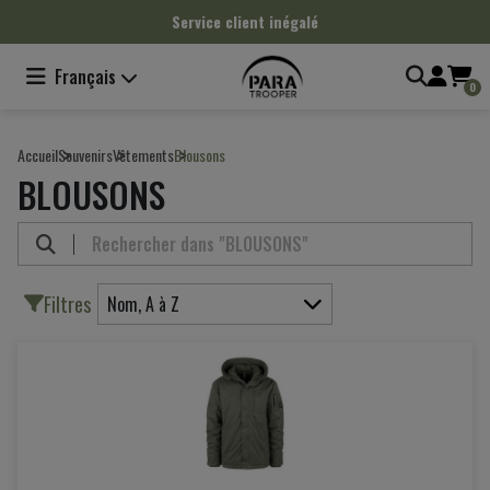
Panneau de gestion des cookies
Service client inégalé
Français
0
Accueil
Souvenirs
Vêtements
Blousons
BLOUSONS
Filtres
Nom, A à Z