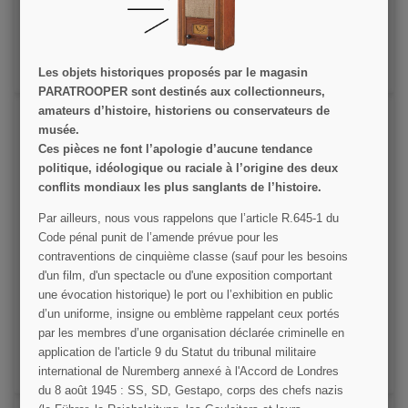
VOIR LE DÉTAIL
AJOUTER AU PANIER
Les objets historiques proposés par le magasin
PARATROOPER sont destinés aux collectionneurs,
amateurs d’histoire, historiens ou conservateurs de
musée.
Ces pièces ne font l’apologie d’aucune tendance
politique, idéologique ou raciale à l’origine des deux
conflits mondiaux les plus sanglants de l’histoire.
Par ailleurs, nous vous rappelons que l’article R.645­-1 du
Code pénal punit de l’amende prévue pour les
Veste homme, type Seconde Guerre
contraventions de cinquième classe (sauf pour les besoins
d'un film, d'un spectacle ou d'une exposition comportant
une évocation historique) le port ou l’exhibition en public
49,00 €
d’un uniforme, insigne ou emblème rappelant ceux portés
par les membres d’une organisation déclarée criminelle en
VOIR LE DÉTAIL
application de l'article 9 du Statut du tribunal militaire
AJOUTER AU PANIER
international de Nuremberg annexé à l'Accord de Londres
du 8 août 1945 : SS, SD, Gestapo, corps des chefs nazis