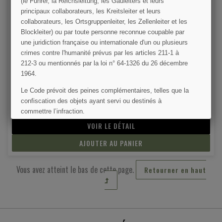
(le Führer, la Reichsleitung, les Gauleiters et leurs
principaux collaborateurs, les Kreitsleiter et leurs
collaborateurs, les Ortsgruppenleiter, les Zellenleiter et les
Blockleiter) ou par toute personne reconnue coupable par
une juridiction française ou internationale d'un ou plusieurs
crimes contre l'humanité prévus par les articles 211-1 à
212-3 ou mentionnés par la loi n° 64-1326 du 26 décembre
1964.
Veste homme, type Seconde Guerre
Le Code prévoit des peines complémentaires, telles que la
confiscation des objets ayant servi ou destinés à
49,00 €
commettre l’infraction.
VOIR LE DÉTAIL
J'AI COMPRIS
AJOUTER AU PANIER
Vous avez atteint le bas de cette page.
Retourner en haut