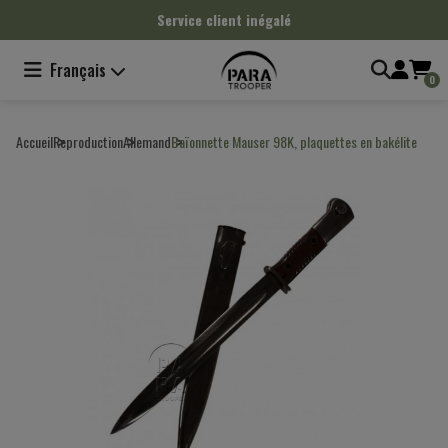
Panneau de gestion des cookies
Service client inégalé
Français
0
Accueil
Reproduction
Allemand
Baïonnette Mauser 98K, plaquettes en bakélite