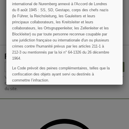
international de Nuremberg annexé à l'Accord de Londres
VOIR LE DÉTAIL
VOIR LE DÉTAIL
du 8 août 1945 : SS, SD, Gestapo, corps des chefs nazis
(le Führer, la Reichsleitung, les Gauleiters et leurs
AJOUTER AU PANIER
AJOUTER AU PANIER
principaux collaborateurs, les Kreitsleiter et leurs
collaborateurs, les Ortsgruppenleiter, les Zellenleiter et les
Blockleiter) ou par toute personne reconnue coupable par
une juridiction française ou internationale d'un ou plusieurs
crimes contre l'humanité prévus par les articles 211-1 à
212-3 ou mentionnés par la loi n° 64-1326 du 26 décembre
RECEVEZ NOS OFFRES SPÉCIALES
1964.
(1 avis)
S’ABONNER
Le Code prévoit des peines complémentaires, telles que la
confiscation des objets ayant servi ou destinés à
Vous pouvez vous désinscrire à tout moment. Vous trouverez pour
commettre l’infraction.
cela nos informations de contact dans les conditions d'utilisation
du site.
J'AI COMPRIS