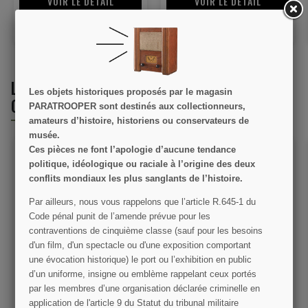
VOIR LE DÉTAIL
VOIR LE DÉTAIL
RUPTURE DE STOCK
AJOUTER AU PANIER
LES CLIENTS QUI ONT ACHETÉ CE PRODUIT
Les objets historiques proposés par le magasin
ONT ÉGALEMENT ACHETÉ :
PARATROOPER sont destinés aux collectionneurs,
amateurs d’histoire, historiens ou conservateurs de
musée.
Ces pièces ne font l’apologie d’aucune tendance
politique, idéologique ou raciale à l’origine des deux
conflits mondiaux les plus sanglants de l’histoire.
Par ailleurs, nous vous rappelons que l’article R.645­-1 du
Code pénal punit de l’amende prévue pour les
contraventions de cinquième classe (sauf pour les besoins
d'un film, d'un spectacle ou d'une exposition comportant
Pelle en T, M-1910, US
Cartouchière Mauser 98K
une évocation historique) le port ou l’exhibition en public
Army
d’un uniforme, insigne ou emblème rappelant ceux portés
par les membres d’une organisation déclarée criminelle en
29,00 €
35,00 €
application de l'article 9 du Statut du tribunal militaire