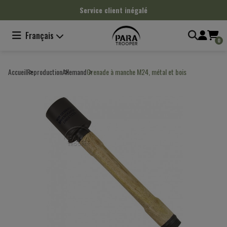
Panneau de gestion des cookies
Service client inégalé
Français
0
Accueil
Reproduction
Allemand
Grenade à manche M24, métal et bois