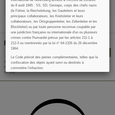
du 8 août 1945 : SS, SD, Gestapo, corps des chefs nazis
AJOUTER AU PANIER
AJOUTER AU PANIER
(le Führer, la Reichsleitung, les Gauleiters et leurs
principaux collaborateurs, les Kreitsleiter et leurs
collaborateurs, les Ortsgruppenleiter, les Zellenleiter et les
Blockleiter) ou par toute personne reconnue coupable par
une juridiction française ou internationale d'un ou plusieurs
crimes contre l'humanité prévus par les articles 211-1 à
RECEVEZ NOS OFFRES SPÉCIALES
(1 avis)
212-3 ou mentionnés par la loi n° 64-1326 du 26 décembre
1964.
S’ABONNER
Le Code prévoit des peines complémentaires, telles que la
Vous pouvez vous désinscrire à tout moment. Vous trouverez pour
confiscation des objets ayant servi ou destinés à
cela nos informations de contact dans les conditions d'utilisation
commettre l’infraction.
du site.
J'AI COMPRIS