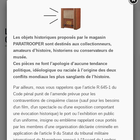
AJOUTER AU PANIER
AJOUTER AU PANIER
LES CLIENTS QUI ONT ACHETÉ CE PRODUIT
ONT ÉGALEMENT ACHETÉ :
Les objets historiques proposés par le magasin
PARATROOPER sont destinés aux collectionneurs,
amateurs d’histoire, historiens ou conservateurs de
musée.
Ces pièces ne font l’apologie d’aucune tendance
politique, idéologique ou raciale à l’origine des deux
conflits mondiaux les plus sanglants de l’histoire.
Par ailleurs, nous vous rappelons que l’article R.645­-1 du
Code pénal punit de l’amende prévue pour les
contraventions de cinquième classe (sauf pour les besoins
Bonbons Charms,
Porte-chargeurs
d'un film, d'un spectacle ou d'une exposition comportant
framboise
Sturmgewehr MP44
une évocation historique) le port ou l’exhibition en public
d’un uniforme, insigne ou emblème rappelant ceux portés
6,00 €
59,00 €
par les membres d’une organisation déclarée criminelle en
application de l'article 9 du Statut du tribunal militaire
VOIR LE DÉTAIL
VOIR LE DÉTAIL
international de Nuremberg annexé à l'Accord de Londres