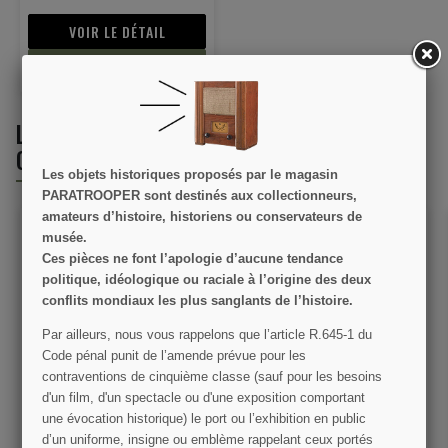
VOIR LE DÉTAIL
AJOUTER AU PANIER
LES CLIENTS QUI ONT ACHETÉ CE PRODUIT
ONT ÉGALEMENT ACHETÉ :
Les objets historiques proposés par le magasin
PARATROOPER sont destinés aux collectionneurs,
amateurs d’histoire, historiens ou conservateurs de
musée.
Ces pièces ne font l’apologie d’aucune tendance
politique, idéologique ou raciale à l’origine des deux
conflits mondiaux les plus sanglants de l’histoire.
Par ailleurs, nous vous rappelons que l’article R.645­-1 du
Code pénal punit de l’amende prévue pour les
Sangle pour musette M-
Insigne Forces Françaises
contraventions de cinquième classe (sauf pour les besoins
1936
de l'Intérieur
d'un film, d'un spectacle ou d'une exposition comportant
une évocation historique) le port ou l’exhibition en public
9,00 €
9,90 €
d’un uniforme, insigne ou emblème rappelant ceux portés