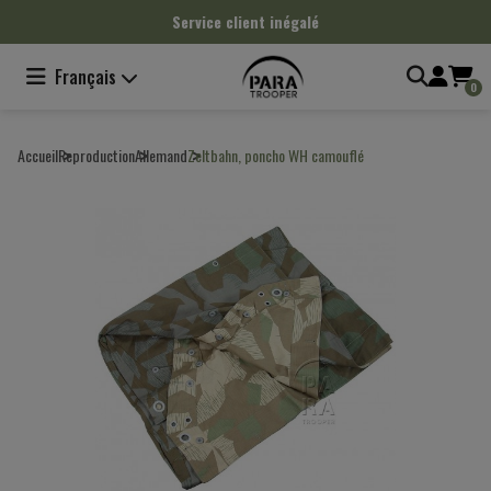
Panneau de gestion des cookies
Service client inégalé
Français
0
Accueil
Reproduction
Allemand
Zeltbahn, poncho WH camouflé