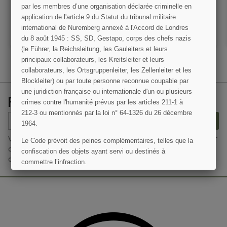
par les membres d’une organisation déclarée criminelle en
VOIR LE DÉTAIL
VOIR LE DÉTAIL
application de l'article 9 du Statut du tribunal militaire
international de Nuremberg annexé à l'Accord de Londres
AJOUTER AU PANIER
AJOUTER AU PANIER
du 8 août 1945 : SS, SD, Gestapo, corps des chefs nazis
(le Führer, la Reichsleitung, les Gauleiters et leurs
principaux collaborateurs, les Kreitsleiter et leurs
collaborateurs, les Ortsgruppenleiter, les Zellenleiter et les
Blockleiter) ou par toute personne reconnue coupable par
une juridiction française ou internationale d'un ou plusieurs
RECEVEZ NOS OFFRES SPÉCIALES
crimes contre l'humanité prévus par les articles 211-1 à
212-3 ou mentionnés par la loi n° 64-1326 du 26 décembre
S’ABONNER
1964.
Vous pouvez vous désinscrire à tout moment. Vous trouverez pour
Le Code prévoit des peines complémentaires, telles que la
cela nos informations de contact dans les conditions d'utilisation
confiscation des objets ayant servi ou destinés à
du site.
commettre l’infraction.
J'AI COMPRIS