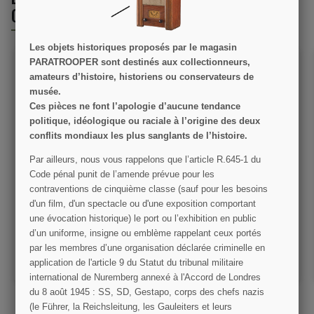
ONT ÉGALEMENT ACHETÉ :
Les objets historiques proposés par le magasin
PARATROOPER sont destinés aux collectionneurs,
amateurs d’histoire, historiens ou conservateurs de
musée.
Ces pièces ne font l’apologie d’aucune tendance
politique, idéologique ou raciale à l’origine des deux
conflits mondiaux les plus sanglants de l’histoire.
Par ailleurs, nous vous rappelons que l’article R.645­-1 du
Normandie Juin 44 - Tome
Autocollant France Libre
Code pénal punit de l’amende prévue pour les
10: La 2e DB du Général
contraventions de cinquième classe (sauf pour les besoins
Leclerc
d'un film, d'un spectacle ou d'une exposition comportant
14,90 €
2,00 €
une évocation historique) le port ou l’exhibition en public
d’un uniforme, insigne ou emblème rappelant ceux portés
VOIR LE DÉTAIL
VOIR LE DÉTAIL
par les membres d’une organisation déclarée criminelle en
AJOUTER AU PANIER
AJOUTER AU PANIER
application de l'article 9 du Statut du tribunal militaire
international de Nuremberg annexé à l'Accord de Londres
du 8 août 1945 : SS, SD, Gestapo, corps des chefs nazis
(le Führer, la Reichsleitung, les Gauleiters et leurs