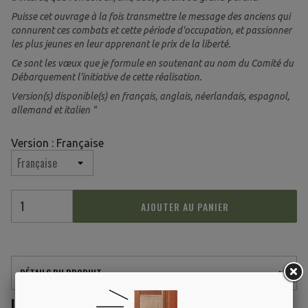
Puisse cet ouvrage à la fois transmettre le message des anciens qui
connurent ces combats et cette période d'occupation, et passionner
les plus jeunes en leur apprenant le prix de la liberté.
Ce sont les vœux que je formule en soutenant au nom du Comité du
Débarquement l'initiative de cette réalisation.
Version(s) disponible(s) en français, anglais, néerlandais, espagnol,
allemand et italien "
Version : Française
AJOUTER AU PANIER
DÉTAILS DU PRODUIT
LES CLIENTS QUI ONT ACHETÉ CE PRODUIT