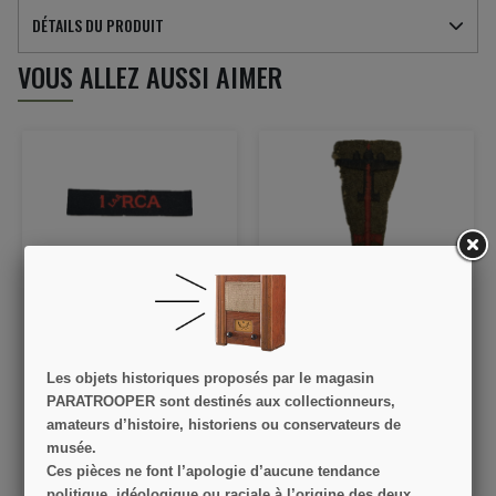
DÉTAILS DU PRODUIT
VOUS ALLEZ AUSSI AIMER
Title, 1st Light Anti-
Insigne britannique, 1st
Aircraft Regiment, Royal
Anti-Aircraft Division
Canadian Artillery, Italie
Les objets historiques proposés par le magasin
25,00 €
29,00 €
PARATROOPER sont destinés aux collectionneurs,
amateurs d’histoire, historiens ou conservateurs de
VOIR LE DÉTAIL
VOIR LE DÉTAIL
musée.
AJOUTER AU PANIER
AJOUTER AU PANIER
Ces pièces ne font l’apologie d’aucune tendance
politique, idéologique ou raciale à l’origine des deux