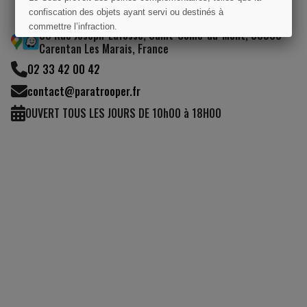
confiscation des objets ayant servi ou destinés à
commettre l’infraction.
50 Rue Joseph-Lafosse, Saint-Côme-du-Mont, 50500
Carentan Les Marais, France
J'AI COMPRIS
02 33 42 00 42
contact@paratrooper.fr
OUVERT TOUS LES JOURS DE 10h00 à 18H00