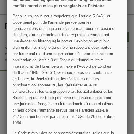
conflits mondiaux les plus sanglants de l’histoire.
Par ailleurs, nous vous rappelons que l’article R.645­-1 du
Code pénal punit de l’amende prévue pour les
RECEVEZ NOS OFFRES SPÉCIALES
contraventions de cinquième classe (sauf pour les besoins
d'un film, d'un spectacle ou d'une exposition comportant
S’ABONNER
une évocation historique) le port ou l’exhibition en public
d’un uniforme, insigne ou emblème rappelant ceux portés
Vous pouvez vous désinscrire à tout moment. Vous trouverez pour
par les membres d’une organisation déclarée criminelle en
cela nos informations de contact dans les conditions d'utilisation
du site.
application de l'article 9 du Statut du tribunal militaire
international de Nuremberg annexé à l'Accord de Londres
du 8 août 1945 : SS, SD, Gestapo, corps des chefs nazis
(le Führer, la Reichsleitung, les Gauleiters et leurs
principaux collaborateurs, les Kreitsleiter et leurs
collaborateurs, les Ortsgruppenleiter, les Zellenleiter et les
Blockleiter) ou par toute personne reconnue coupable par
une juridiction française ou internationale d'un ou plusieurs
crimes contre l'humanité prévus par les articles 211-1 à
212-3 ou mentionnés par la loi n° 64-1326 du 26 décembre
1964.
Le Code prévoit des peines complémentaires, telles que la