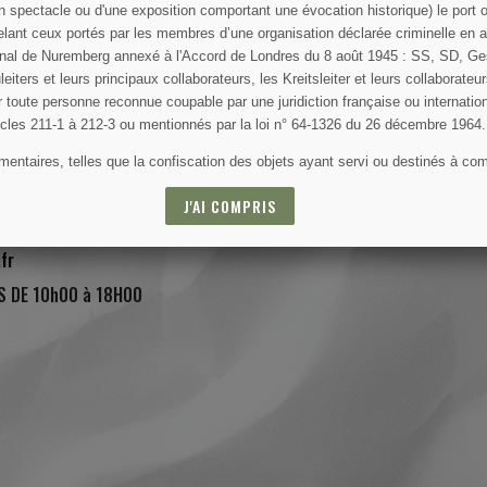
un spectacle ou d'une exposition comportant une évocation historique) le port ou
ant ceux portés par les membres d’une organisation déclarée criminelle en app
ational de Nuremberg annexé à l'Accord de Londres du 8 août 1945 : SS, SD, G
leiters et leurs principaux collaborateurs, les Kreitsleiter et leurs collaborateur
par toute personne reconnue coupable par une juridiction française ou internatio
ticles 211-1 à 212-3 ou mentionnés par la loi n° 64-1326 du 26 décembre 1964.
ntaires, telles que la confiscation des objets ayant servi ou destinés à comm
sse, Saint-Côme-du-Mont, 50500 Carentan Les Marais, France
J'AI COMPRIS
fr
S DE 10h00 à 18H00