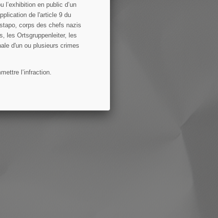
 l’exhibition en public d’un
lication de l'article 9 du
estapo, corps des chefs nazis
s, les Ortsgruppenleiter, les
nale d'un ou plusieurs crimes
ettre l’infraction.