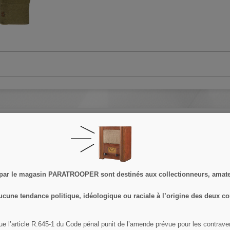
SPÉCIALES
ut moment. Vous trouverez pour cela nos informations de contact dans les
 par le magasin PARATROOPER sont destinés aux collectionneurs, amateu
ucune tendance politique, idéologique ou raciale à l’origine des deux co
ue l’article R.645­-1 du Code pénal punit de l’amende prévue pour les contrav