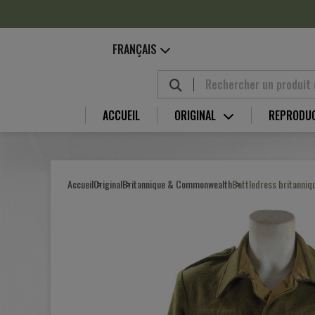
Panneau de gestion des cookies
FRANÇAIS
ACCUEIL
ORIGINAL
REPRODU
Accueil
Original
Britannique & Commonwealth
Battledress britanniqu