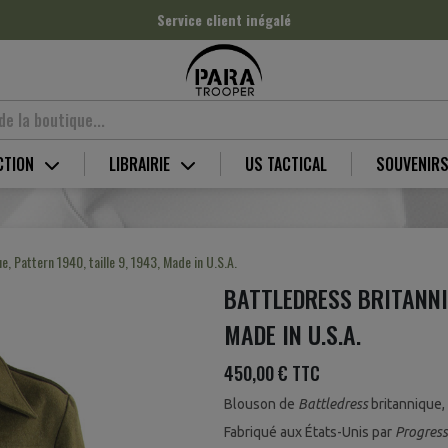
Service client inégalé
CTION
LIBRAIRIE
US TACTICAL
SOUVENIR
e, Pattern 1940, taille 9, 1943, Made in U.S.A.
BATTLEDRESS BRITANNIQ
MADE IN U.S.A.
450,00 €
TTC
Blouson de
Battledress
britannique,
Fabriqué aux États-Unis par
Progress