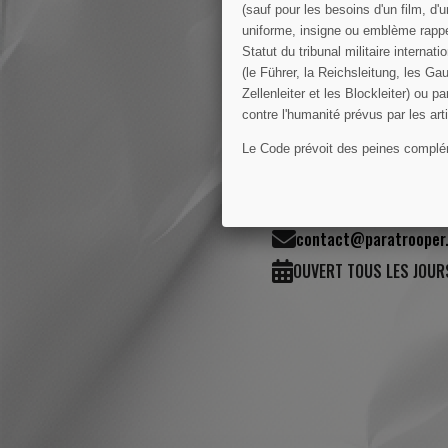
(sauf pour les besoins d'un film, d'
uniforme, insigne ou emblème rappel
Statut du tribunal militaire intern
(le Führer, la Reichsleitung, les Gau
Zellenleiter et les Blockleiter) ou 
contre l'humanité prévus par les ar
Le Code prévoit des peines compléme
50 Rue Joseph-Lafo
02 33 42 00 42
contact@paratrooper.
OUVERT TOUS LES JOUR