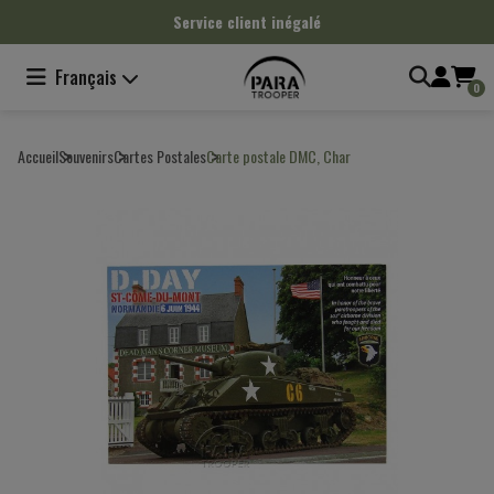
Panneau de gestion des cookies
Service client inégalé
Français
0
Accueil
Souvenirs
Cartes Postales
Carte postale DMC, Char