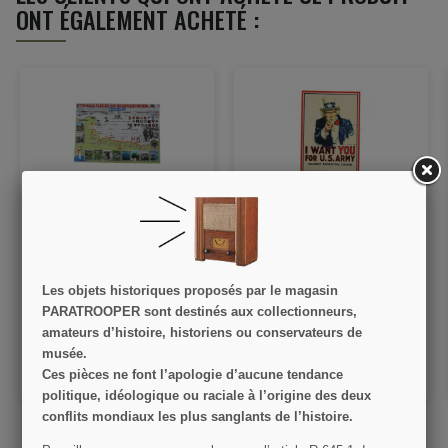
ONT ÉGALEMENT ACHETÉ :
Carte Postale les plages
Carte postale, I want you
du débarquement
Les objets historiques proposés par le magasin
0,50 €
0,50 €
PARATROOPER sont destinés aux collectionneurs,
amateurs d’histoire, historiens ou conservateurs de
VOIR LE DÉTAIL
VOIR LE DÉTAIL
musée.
AJOUTER AU PANIER
AJOUTER AU PANIER
Ces pièces ne font l’apologie d’aucune tendance
politique, idéologique ou raciale à l’origine des deux
conflits mondiaux les plus sanglants de l’histoire.