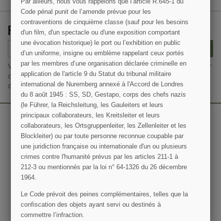
Par ailleurs, nous vous rappelons que l’article R.645­-1 du
Code pénal punit de l’amende prévue pour les
contraventions de cinquième classe (sauf pour les besoins
RECEVEZ NOS OFFRES SPÉCIALES
d'un film, d'un spectacle ou d'une exposition comportant
une évocation historique) le port ou l’exhibition en public
S’ABONNER
d’un uniforme, insigne ou emblème rappelant ceux portés
par les membres d’une organisation déclarée criminelle en
Vous pouvez vous désinscrire à tout moment. Vous trouverez pour
application de l'article 9 du Statut du tribunal militaire
cela nos informations de contact dans les conditions d'utilisation
international de Nuremberg annexé à l'Accord de Londres
du site.
du 8 août 1945 : SS, SD, Gestapo, corps des chefs nazis
(le Führer, la Reichsleitung, les Gauleiters et leurs
principaux collaborateurs, les Kreitsleiter et leurs
collaborateurs, les Ortsgruppenleiter, les Zellenleiter et les
Blockleiter) ou par toute personne reconnue coupable par
une juridiction française ou internationale d'un ou plusieurs
crimes contre l'humanité prévus par les articles 211-1 à
212-3 ou mentionnés par la loi n° 64-1326 du 26 décembre
1964.
Le Code prévoit des peines complémentaires, telles que la
confiscation des objets ayant servi ou destinés à
commettre l’infraction.