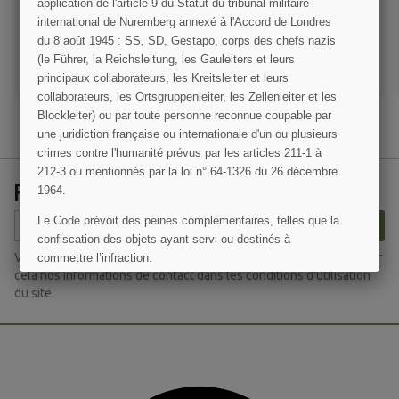
15,00 €
7,50 €
application de l'article 9 du Statut du tribunal militaire
international de Nuremberg annexé à l'Accord de Londres
VOIR LE DÉTAIL
VOIR LE DÉTAIL
du 8 août 1945 : SS, SD, Gestapo, corps des chefs nazis
(le Führer, la Reichsleitung, les Gauleiters et leurs
AJOUTER AU PANIER
AJOUTER AU PANIER
principaux collaborateurs, les Kreitsleiter et leurs
collaborateurs, les Ortsgruppenleiter, les Zellenleiter et les
Blockleiter) ou par toute personne reconnue coupable par
une juridiction française ou internationale d'un ou plusieurs
crimes contre l'humanité prévus par les articles 211-1 à
212-3 ou mentionnés par la loi n° 64-1326 du 26 décembre
RECEVEZ NOS OFFRES SPÉCIALES
1964.
Le Code prévoit des peines complémentaires, telles que la
S’ABONNER
confiscation des objets ayant servi ou destinés à
Vous pouvez vous désinscrire à tout moment. Vous trouverez pour
commettre l’infraction.
cela nos informations de contact dans les conditions d'utilisation
J'AI COMPRIS
du site.