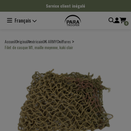
Panneau de gestion des cookies
Service client inégalé
Français
0
Accueil
Original
Américain
US ARMY
Coiffures
Filet de casque M1, maille moyenne, kaki clair