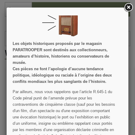
AJOUTER AU PANIER
DÉTAILS DU PRODUIT
Les objets historiques proposés par le magasin
VOUS ALLEZ AUSSI AIMER
PARATROOPER sont destinés aux collectionneurs,
amateurs d’histoire, historiens ou conservateurs de
musée.
Ces pièces ne font l’apologie d’aucune tendance
politique, idéologique ou raciale à l’origine des deux
conflits mondiaux les plus sanglants de l’histoire.
Par ailleurs, nous vous rappelons que l’article R.645­-1 du
Code pénal punit de l’amende prévue pour les
contraventions de cinquième classe (sauf pour les besoins
d'un film, d'un spectacle ou d'une exposition comportant
une évocation historique) le port ou l’exhibition en public
Filet de casque M1, larges
Toile de jute imprégnée
mailles
pour filet de casque,
d’un uniforme, insigne ou emblème rappelant ceux portés
Marron foncé
par les membres d’une organisation déclarée criminelle en