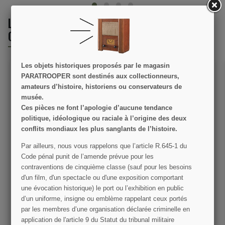
LES CLIENTS QUI ONT ACHETÉ CE PRODUIT
ONT ÉGALEMENT ACHETÉ :
Les objets historiques proposés par le magasin
PARATROOPER sont destinés aux collectionneurs,
amateurs d’histoire, historiens ou conservateurs de
musée.
Ces pièces ne font l’apologie d’aucune tendance
politique, idéologique ou raciale à l’origine des deux
conflits mondiaux les plus sanglants de l’histoire.
Polo kaki, C-47, D-Day
Peluche aigle, 101st
Par ailleurs, nous vous rappelons que l’article R.645­-1 du
Experience, Carentan
Airborne Division, 24 cm
Code pénal punit de l’amende prévue pour les
contraventions de cinquième classe (sauf pour les besoins
35,00 €
15,00 €
d'un film, d'un spectacle ou d'une exposition comportant
une évocation historique) le port ou l’exhibition en public
VOIR LE DÉTAIL
VOIR LE DÉTAIL
d’un uniforme, insigne ou emblème rappelant ceux portés
par les membres d’une organisation déclarée criminelle en
AJOUTER AU PANIER
AJOUTER AU PANIER
application de l'article 9 du Statut du tribunal militaire