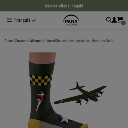
Panneau de gestion des cookies
Service client inégalé
Français
0
Accueil
Souvenirs
Vêtements
Divers
Chaussettes Fantaisies, Memphis Belle