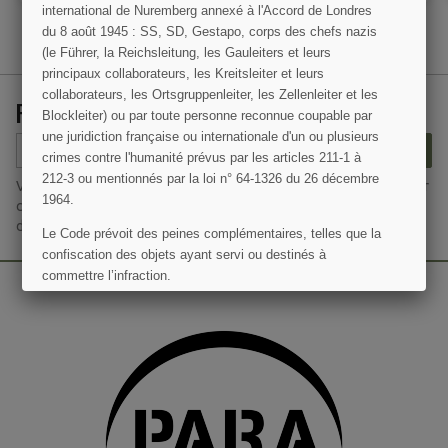
international de Nuremberg annexé à l'Accord de Londres
du 8 août 1945 : SS, SD, Gestapo, corps des chefs nazis
(le Führer, la Reichsleitung, les Gauleiters et leurs
(1 avis)
principaux collaborateurs, les Kreitsleiter et leurs
collaborateurs, les Ortsgruppenleiter, les Zellenleiter et les
RECEVEZ NOS OFFRES SPÉCIALES
Blockleiter) ou par toute personne reconnue coupable par
une juridiction française ou internationale d'un ou plusieurs
S’ABONNER
crimes contre l'humanité prévus par les articles 211-1 à
212-3 ou mentionnés par la loi n° 64-1326 du 26 décembre
Vous pouvez vous désinscrire à tout moment. Vous trouverez pour
1964.
cela nos informations de contact dans les conditions d'utilisation
du site.
Le Code prévoit des peines complémentaires, telles que la
confiscation des objets ayant servi ou destinés à
commettre l’infraction.
J'AI COMPRIS