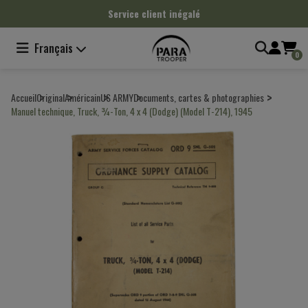
Panneau de gestion des cookies
Service client inégalé
Français
0
Accueil
Original
Américain
US ARMY
Documents, cartes & photographies
Manuel technique, Truck, ¾-Ton, 4 x 4 (Dodge) (Model T-214), 1945