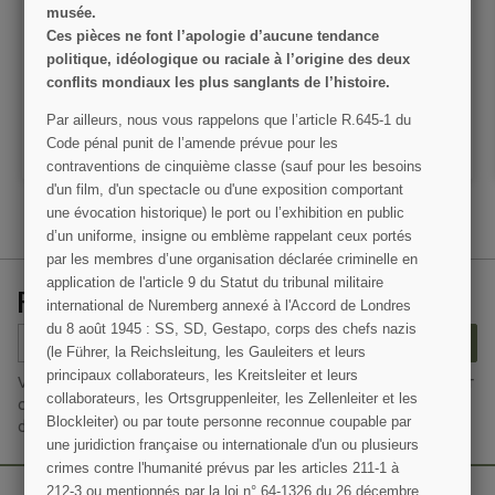
Manuel technique, TM 31-
Manuel de maintenance
musée.
300, Driver Selection and
TM 10-1531, Dodge
Training, 1942
Trucks US Army, 1942
Ces pièces ne font l’apologie d’aucune tendance
politique, idéologique ou raciale à l’origine des deux
75,00 €
145,00 €
conflits mondiaux les plus sanglants de l’histoire.
VOIR LE DÉTAIL
VOIR LE DÉTAIL
Par ailleurs, nous vous rappelons que l’article R.645­-1 du
Code pénal punit de l’amende prévue pour les
AJOUTER AU PANIER
AJOUTER AU PANIER
contraventions de cinquième classe (sauf pour les besoins
d'un film, d'un spectacle ou d'une exposition comportant
une évocation historique) le port ou l’exhibition en public
d’un uniforme, insigne ou emblème rappelant ceux portés
par les membres d’une organisation déclarée criminelle en
application de l'article 9 du Statut du tribunal militaire
RECEVEZ NOS OFFRES SPÉCIALES
international de Nuremberg annexé à l'Accord de Londres
du 8 août 1945 : SS, SD, Gestapo, corps des chefs nazis
S’ABONNER
(le Führer, la Reichsleitung, les Gauleiters et leurs
principaux collaborateurs, les Kreitsleiter et leurs
Vous pouvez vous désinscrire à tout moment. Vous trouverez pour
collaborateurs, les Ortsgruppenleiter, les Zellenleiter et les
cela nos informations de contact dans les conditions d'utilisation
Blockleiter) ou par toute personne reconnue coupable par
du site.
une juridiction française ou internationale d'un ou plusieurs
crimes contre l'humanité prévus par les articles 211-1 à
212-3 ou mentionnés par la loi n° 64-1326 du 26 décembre