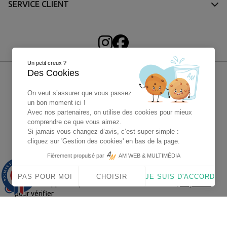
SERVICE CLIENT
Un petit creux ?
Des Cookies
On veut s’assurer que vous passez
un bon moment ici !
Avec nos partenaires, on utilise des cookies pour mieux
comprendre ce que vous aimez.
Si jamais vous changez d’avis, c’est super simple :
cliquez sur 'Gestion des cookies' en bas de la page.
4X sans frais Paypal
Fièrement propulsé par
AM WEB & MULTIMÉDIA
9.9
/10
PAS POUR MOI
CHOISIR
JE SUIS D'ACCORD
1563 avis
Marchand approuvé par la Société des Avis Garantis,
cliquez ici
pour vérifier
© 2025 - Carentan Historical Center - Tous droits réservés -
Réalisé par
AM WEB & Multimédia