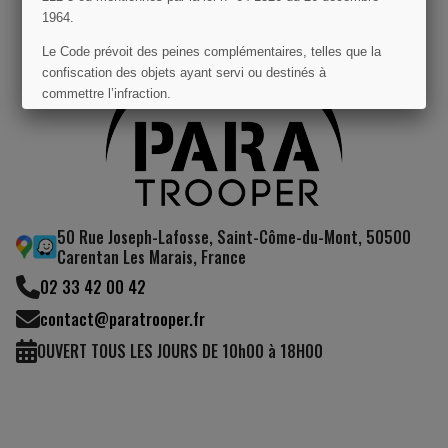
1964.
Le Code prévoit des peines complémentaires, telles que la
confiscation des objets ayant servi ou destinés à
commettre l’infraction.
J'AI COMPRIS
50 Rue Joseph-Lafosse, Saint-Côme-du-Mont, 50500
Carentan Les Marais, France
02 33 42 00 42
contact@paratrooper.fr
OUVERT TOUS LES JOURS DE 10h00 à 18H00