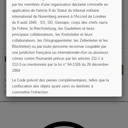
par les membres d’une organisation déclarée criminelle en
VOIR LE DÉTAIL
VOIR LE DÉTAIL
application de l'article 9 du Statut du tribunal militaire
international de Nuremberg annexé à l'Accord de Londres
AJOUTER AU PANIER
AJOUTER AU PANIER
du 8 août 1945 : SS, SD, Gestapo, corps des chefs nazis
(le Führer, la Reichsleitung, les Gauleiters et leurs
principaux collaborateurs, les Kreitsleiter et leurs
collaborateurs, les Ortsgruppenleiter, les Zellenleiter et les
Blockleiter) ou par toute personne reconnue coupable par
une juridiction française ou internationale d'un ou plusieurs
RECEVEZ NOS OFFRES SPÉCIALES
crimes contre l'humanité prévus par les articles 211-1 à
(1 avis)
212-3 ou mentionnés par la loi n° 64-1326 du 26 décembre
S’ABONNER
1964.
Vous pouvez vous désinscrire à tout moment. Vous trouverez pour
Le Code prévoit des peines complémentaires, telles que la
cela nos informations de contact dans les conditions d'utilisation
confiscation des objets ayant servi ou destinés à
du site.
commettre l’infraction.
J'AI COMPRIS