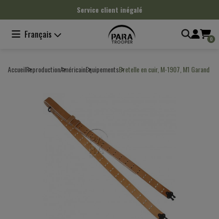
Panneau de gestion des cookies
Service client inégalé
Français
0
Accueil
Reproduction
Américain
Equipements
Bretelle en cuir, M-1907, M1 Garand