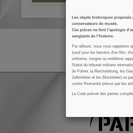
Les objets historiques proposés
conservateurs de musée.
Ces pièces ne font l’apologie d’a
sanglants de l’histoire.
RECEVEZ NOS OFFRES 
Par ailleurs, nous vous rappelons q
(sauf pour les besoins d'un film, d'
uniforme, insigne ou emblème rappel
Vous pouvez vous désinscrire à to
Statut du tribunal militaire intern
(le Führer, la Reichsleitung, les Gau
Zellenleiter et les Blockleiter) ou 
contre l'humanité prévus par les ar
Le Code prévoit des peines compléme