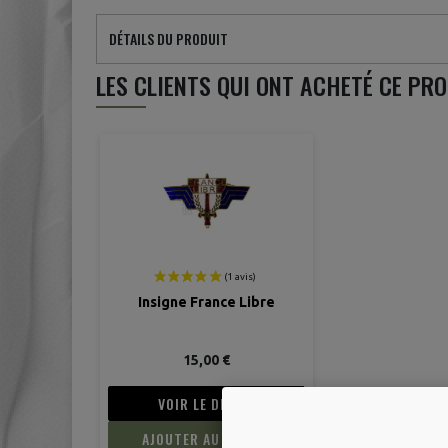
DÉTAILS DU PRODUIT
LES CLIENTS QUI ONT ACHETÉ CE PR
Insigne France Libre
15,00 €
VOIR LE DÉTAIL
AJOUTER AU PANIER