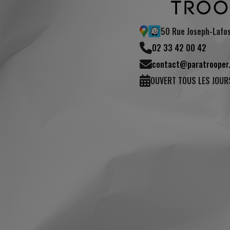
50 Rue Joseph-Lafo
02 33 42 00 42
contact@paratrooper.
(1 avis)
OUVERT TOUS LES JOUR