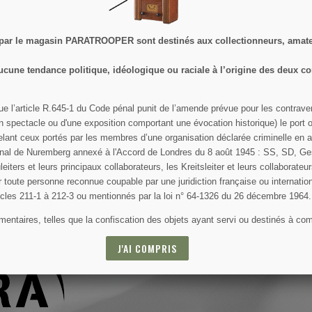
 par le magasin PARATROOPER sont destinés aux collectionneurs, amateu
ucune tendance politique, idéologique ou raciale à l’origine des deux co
SPÉCIALES
ue l’article R.645­-1 du Code pénal punit de l’amende prévue pour les contrav
un spectacle ou d'une exposition comportant une évocation historique) le port ou
ant ceux portés par les membres d’une organisation déclarée criminelle en app
ut moment. Vous trouverez pour cela nos informations de contact dans les
ational de Nuremberg annexé à l'Accord de Londres du 8 août 1945 : SS, SD, G
leiters et leurs principaux collaborateurs, les Kreitsleiter et leurs collaborateur
par toute personne reconnue coupable par une juridiction française ou internatio
ticles 211-1 à 212-3 ou mentionnés par la loi n° 64-1326 du 26 décembre 1964.
ntaires, telles que la confiscation des objets ayant servi ou destinés à comm
J'AI COMPRIS