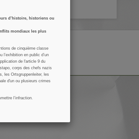
rs d’histoire, historiens ou
nflits mondiaux les plus
entions de cinquième classe
S’ABONNER
 l’exhibition en public d’un
lication de l'article 9 du
 conditions d'utilisation du site.
estapo, corps des chefs nazis
s, les Ortsgruppenleiter, les
nale d'un ou plusieurs crimes
ettre l’infraction.