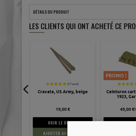
DÉTAILS DU PRODUIT
LES CLIENTS QUI ONT ACHETÉ CE PR
PROMO !
y, beige
Ceinturon cartouchière M-
T-shirt, US
1923, Garand M1
49,00 €
9,99
59,00 €
TAIL
VOIR LE DÉTAIL
VOIR LE 
PANIER
AJOUTER AU PANIER
AJOUTER A