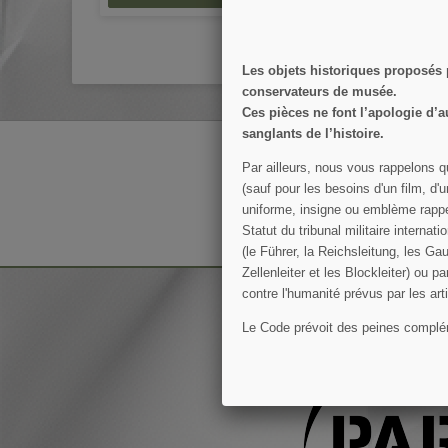
Les objets historiques proposés
conservateurs de musée.
Ces pièces ne font l’apologie d’a
sanglants de l’histoire.
RECEVEZ NOS OFFRES 
Par ailleurs, nous vous rappelons q
(sauf pour les besoins d'un film, d'
uniforme, insigne ou emblème rappel
Statut du tribunal militaire intern
Vous pouvez vous désinscrire à to
(le Führer, la Reichsleitung, les Gau
Zellenleiter et les Blockleiter) ou 
contre l'humanité prévus par les ar
Le Code prévoit des peines compléme