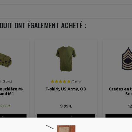
ODUIT ONT ÉGALEMENT ACHETÉ :
 Army, OD
Grades en tissu de Master
Chaussettes
Sergeant
 €
12,00 €
5
DÉTAIL
VOIR LE DÉTAIL
VOIR 
U PANIER
AJOUTER AU PANIER
RUPTUR