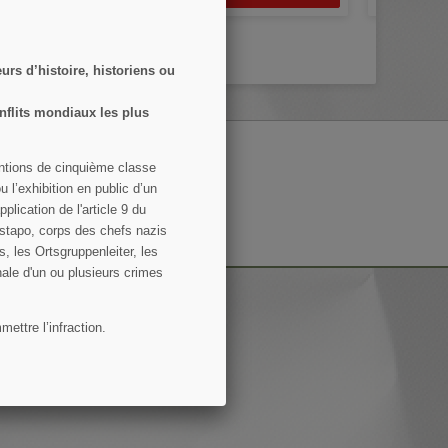
rs d’histoire, historiens ou
nflits mondiaux les plus
entions de cinquième classe
 l’exhibition en public d’un
S’ABONNER
lication de l'article 9 du
estapo, corps des chefs nazis
 conditions d'utilisation du site.
s, les Ortsgruppenleiter, les
nale d'un ou plusieurs crimes
ettre l’infraction.