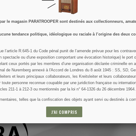
 par le magasin PARATROOPER sont destinés aux collectionneurs, amateu
ucune tendance politique, idéologique ou raciale à l’origine des deux co
SPÉCIALES
ue l’article R.645­-1 du Code pénal punit de l’amende prévue pour les contrav
un spectacle ou d'une exposition comportant une évocation historique) le port ou
ant ceux portés par les membres d’une organisation déclarée criminelle en app
ational de Nuremberg annexé à l'Accord de Londres du 8 août 1945 : SS, SD, G
ut moment. Vous trouverez pour cela nos informations de contact dans les
leiters et leurs principaux collaborateurs, les Kreitsleiter et leurs collaborateur
par toute personne reconnue coupable par une juridiction française ou internatio
ticles 211-1 à 212-3 ou mentionnés par la loi n° 64-1326 du 26 décembre 1964.
ntaires, telles que la confiscation des objets ayant servi ou destinés à comm
J'AI COMPRIS