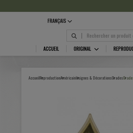
Panneau de gestion des cookies
FRANÇAIS
ACCUEIL
ORIGINAL
REPRODU
Accueil
Reproduction
Américain
Insignes & Décorations
Grades
Grades