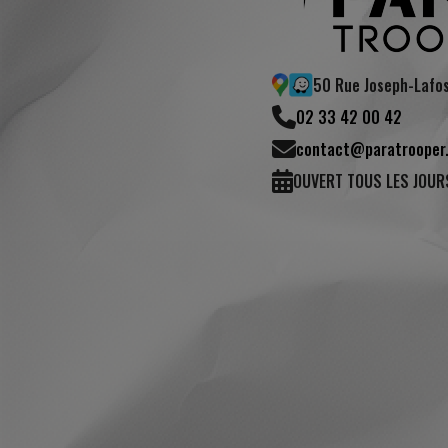
50 Rue Joseph-Lafo
02 33 42 00 42
7 avis)
(1 avis)
contact@paratrooper.
OUVERT TOUS LES JOUR