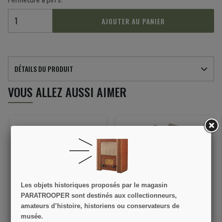
Fermeture à pin's.
AJOUTER AU PANIER
DÉTAILS DU PRODUIT
VOUS ALLEZ AUSSI AIMER
Les objets historiques proposés par le magasin
PARATROOPER sont destinés aux collectionneurs,
Calot Flying Nurse, K-1,
Pantalon Seersucker, US
amateurs d’histoire, historiens ou conservateurs de
1st Lieutenant, 1944
Army Nurse Corps
musée.