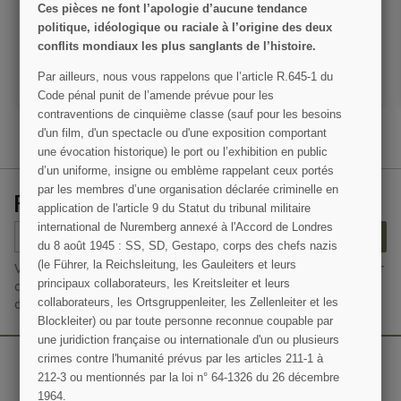
Ces pièces ne font l’apologie d’aucune tendance
295,00 €
155,00 €
politique, idéologique ou raciale à l’origine des deux
conflits mondiaux les plus sanglants de l’histoire.
VOIR LE DÉTAIL
VOIR LE DÉTAIL
Par ailleurs, nous vous rappelons que l’article R.645­-1 du
AJOUTER AU PANIER
AJOUTER AU PANIER
Code pénal punit de l’amende prévue pour les
contraventions de cinquième classe (sauf pour les besoins
d'un film, d'un spectacle ou d'une exposition comportant
une évocation historique) le port ou l’exhibition en public
d’un uniforme, insigne ou emblème rappelant ceux portés
par les membres d’une organisation déclarée criminelle en
RECEVEZ NOS OFFRES SPÉCIALES
application de l'article 9 du Statut du tribunal militaire
international de Nuremberg annexé à l'Accord de Londres
S’ABONNER
du 8 août 1945 : SS, SD, Gestapo, corps des chefs nazis
(le Führer, la Reichsleitung, les Gauleiters et leurs
Vous pouvez vous désinscrire à tout moment. Vous trouverez pour
principaux collaborateurs, les Kreitsleiter et leurs
cela nos informations de contact dans les conditions d'utilisation
collaborateurs, les Ortsgruppenleiter, les Zellenleiter et les
du site.
Blockleiter) ou par toute personne reconnue coupable par
une juridiction française ou internationale d'un ou plusieurs
crimes contre l'humanité prévus par les articles 211-1 à
212-3 ou mentionnés par la loi n° 64-1326 du 26 décembre
1964.