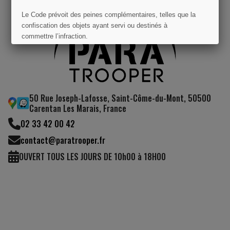
Le Code prévoit des peines complémentaires, telles que la
confiscation des objets ayant servi ou destinés à
commettre l’infraction.
J'AI COMPRIS
50 Rue Joseph-Lafosse, Saint-Côme-du-Mont, 50500
Carentan Les Marais, France
02 33 42 00 42
contact@paratrooper.fr
OUVERT TOUS LES JOURS DE 10h00 à 18H00