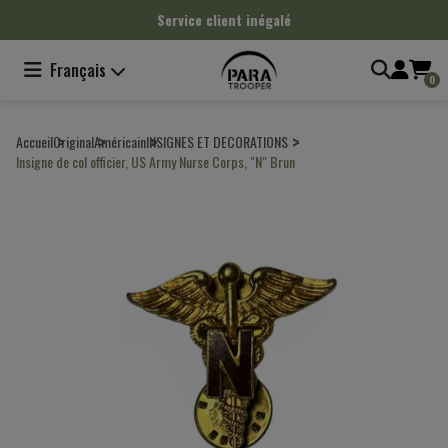
Panneau de gestion des cookies
Service client inégalé
Français
0
Accueil
Original
Américain
INSIGNES ET DECORATIONS
Insigne de col officier, US Army Nurse Corps, "N" Brun