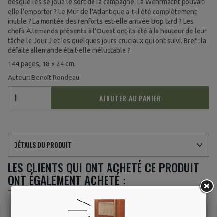
desquelles se joue le sort de la campagne. La Wehrmacht pouvait-
elle l’emporter ? Le Mur de l’Atlantique a-t-il été complètement
inutile ? La montée des renforts est-elle arrivée trop tard ? Les
chefs Allemands présents à l’Ouest ont-ils été à la hauteur de leur
tâche le Jour J et les quelques jours cruciaux qui ont suivi. Bref : la
défaite allemande était-elle inéluctable ?
144 pages, 18 x 24 cm.
Auteur: Benoît Rondeau
AJOUTER AU PANIER
DÉTAILS DU PRODUIT
LES CLIENTS QUI ONT ACHETÉ CE PRODUIT
ONT ÉGALEMENT ACHETÉ :