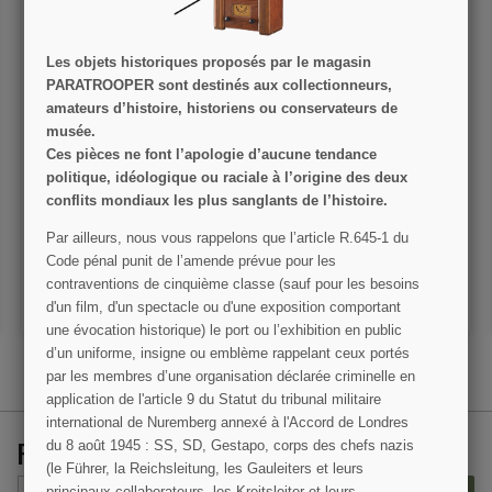
Les objets historiques proposés par le magasin
PARATROOPER sont destinés aux collectionneurs,
amateurs d’histoire, historiens ou conservateurs de
musée.
Livre, Lieutenant Anna
Crest 1er B.F.M. (No. 4
Ces pièces ne font l’apologie d’aucune tendance
Scheldorf, A.N.C. Flight
Commando)
politique, idéologique ou raciale à l’origine des deux
Nurse, Parcours d'une
conflits mondiaux les plus sanglants de l’histoire.
infirmière des airs
32,50 €
5,00 €
Par ailleurs, nous vous rappelons que l’article R.645­-1 du
Code pénal punit de l’amende prévue pour les
VOIR LE DÉTAIL
VOIR LE DÉTAIL
contraventions de cinquième classe (sauf pour les besoins
AJOUTER AU PANIER
AJOUTER AU PANIER
d'un film, d'un spectacle ou d'une exposition comportant
une évocation historique) le port ou l’exhibition en public
d’un uniforme, insigne ou emblème rappelant ceux portés
par les membres d’une organisation déclarée criminelle en
application de l'article 9 du Statut du tribunal militaire
international de Nuremberg annexé à l'Accord de Londres
RECEVEZ NOS OFFRES SPÉCIALES
du 8 août 1945 : SS, SD, Gestapo, corps des chefs nazis
(le Führer, la Reichsleitung, les Gauleiters et leurs
principaux collaborateurs, les Kreitsleiter et leurs