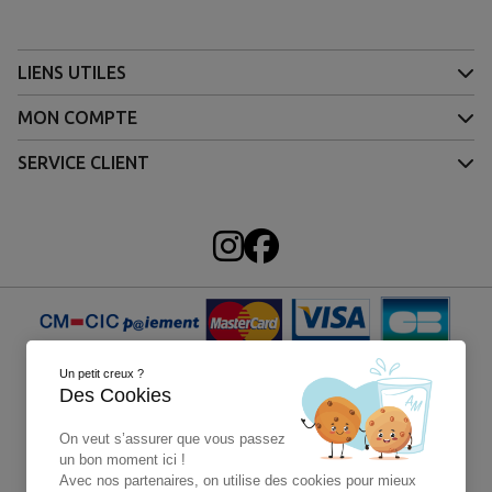
LIENS UTILES
MON COMPTE
SERVICE CLIENT
Un petit creux ?
Des Cookies
On veut s’assurer que vous passez
un bon moment ici !
Avec nos partenaires, on utilise des cookies pour mieux
4X sans frais Paypal