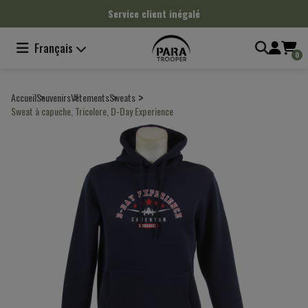
Panneau de gestion des cookies
Service client inégalé
Français
0
Accueil
Souvenirs
Vêtements
Sweats
Sweat à capuche, Tricolore, D-Day Experience