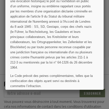
une évocation historique) le port ou l’exhibition en public
d’un uniforme, insigne ou emblème rappelant ceux portés
par les membres d’une organisation déclarée criminelle en
application de l'article 9 du Statut du tribunal militaire
d'identité US, à
Sac en toile,101st
Sweat à ca
Dog Tags), WWII
Airborne, D-Day 1944
Expe
international de Nuremberg annexé à l'Accord de Londres
du 8 août 1945 : SS, SD, Gestapo, corps des chefs nazis
20,00 €
19,90 €
49,
(le Führer, la Reichsleitung, les Gauleiters et leurs
principaux collaborateurs, les Kreitsleiter et leurs
R LE DÉTAIL
VOIR LE DÉTAIL
VOIR L
collaborateurs, les Ortsgruppenleiter, les Zellenleiter et les
Blockleiter) ou par toute personne reconnue coupable par
ER AU PANIER
AJOUTER AU PANIER
AJOUTER 
une juridiction française ou internationale d'un ou plusieurs
crimes contre l'humanité prévus par les articles 211-1 à
212-3 ou mentionnés par la loi n° 64-1326 du 26 décembre
1964.
Le Code prévoit des peines complémentaires, telles que la
confiscation des objets ayant servi ou destinés à
RECEVEZ NOS OFFRES SPÉCIALES
commettre l’infraction.
S’ABONNER
J'AI COMPRIS
Vous pouvez vous désinscrire à tout moment. Vous trouverez pour
cela nos informations de contact dans les conditions d'utilisation