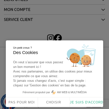
MON COMPTE
SERVICE CLIENT
Un petit creux ?
Des Cookies
On veut s’assurer que vous passez
un bon moment ici !
Avec nos partenaires, on utilise des cookies pour mieux
comprendre ce que vous aimez.
Si jamais vous changez d’avis, c’est super simple :
cliquez sur 'Gestion des cookies' en bas de la page.
4X sans frais Paypal
Fièrement propulsé par
AM WEB & MULTIMÉDIA
9.9
/10
PAS POUR MOI
CHOISIR
JE SUIS D'ACCORD
1563 avis
Marchand approuvé par la Société des Avis Garantis,
cliquez ici