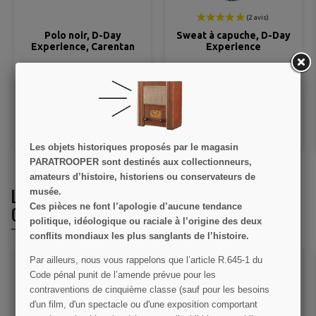
-Day
Sweat à capuche, D-Day
Casquette "D-D
arentan
Experience
Experience" - Stoy
49,00 €
16,00 €
AIL
VOIR LE DÉTAIL
VOIR LE DÉTAIL
ANIER
AJOUTER AU PANIER
AJOUTER AU PANI
Les objets historiques proposés par le magasin
PARATROOPER sont destinés aux collectionneurs,
amateurs d’histoire, historiens ou conservateurs de
LES CLIENTS QUI ONT ACHETÉ CE PRODUIT
musée.
Ces pièces ne font l’apologie d’aucune tendance
ONT ÉGALEMENT ACHETÉ :
politique, idéologique ou raciale à l’origine des deux
conflits mondiaux les plus sanglants de l’histoire.
Par ailleurs, nous vous rappelons que l’article R.645­-1 du
Code pénal punit de l’amende prévue pour les
contraventions de cinquième classe (sauf pour les besoins
d'un film, d'un spectacle ou d'une exposition comportant