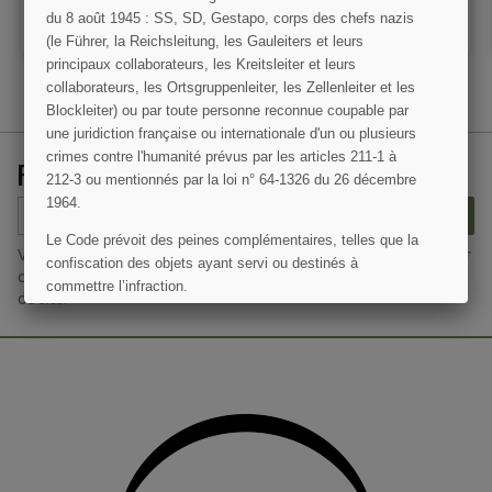
du 8 août 1945 : SS, SD, Gestapo, corps des chefs nazis
AJOUTER AU PANIER
AJOUTER AU PANIER
(le Führer, la Reichsleitung, les Gauleiters et leurs
principaux collaborateurs, les Kreitsleiter et leurs
collaborateurs, les Ortsgruppenleiter, les Zellenleiter et les
Blockleiter) ou par toute personne reconnue coupable par
une juridiction française ou internationale d'un ou plusieurs
crimes contre l'humanité prévus par les articles 211-1 à
(7 avis)
RECEVEZ NOS OFFRES SPÉCIALES
212-3 ou mentionnés par la loi n° 64-1326 du 26 décembre
1964.
S’ABONNER
Le Code prévoit des peines complémentaires, telles que la
Vous pouvez vous désinscrire à tout moment. Vous trouverez pour
confiscation des objets ayant servi ou destinés à
cela nos informations de contact dans les conditions d'utilisation
commettre l’infraction.
du site.
J'AI COMPRIS