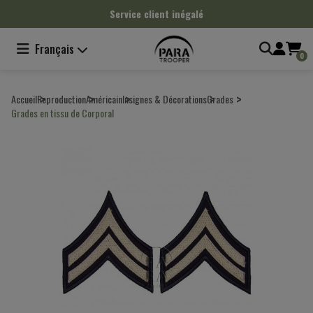
Panneau de gestion des cookies
Service client inégalé
Français
0
Accueil
Reproduction
Américain
Insignes & Décorations
Grades
Grades en tissu de Corporal