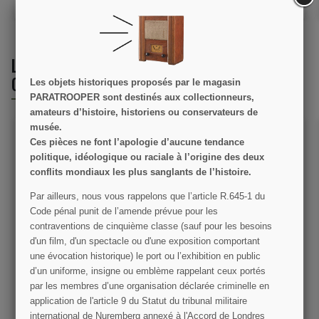
AJOUTER AU PANIER
AJOUTER AU PANIER
LES CLIENTS QUI ONT ACHETÉ CE PRODUIT
ONT ÉGALEMENT ACHETÉ :
Les objets historiques proposés par le magasin
PARATROOPER sont destinés aux collectionneurs,
amateurs d’histoire, historiens ou conservateurs de
musée.
Ces pièces ne font l’apologie d’aucune tendance
politique, idéologique ou raciale à l’origine des deux
conflits mondiaux les plus sanglants de l’histoire.
Par ailleurs, nous vous rappelons que l’article R.645­-1 du
Code pénal punit de l’amende prévue pour les
contraventions de cinquième classe (sauf pour les besoins
Pansement para "First-
Chèche, Coton, Beige ou
d'un film, d'un spectacle ou d'une exposition comportant
Aid"
kaki
une évocation historique) le port ou l’exhibition en public
d’un uniforme, insigne ou emblème rappelant ceux portés
19,00 €
9,50 €
par les membres d’une organisation déclarée criminelle en
application de l'article 9 du Statut du tribunal militaire
VOIR LE DÉTAIL
VOIR LE DÉTAIL
international de Nuremberg annexé à l'Accord de Londres