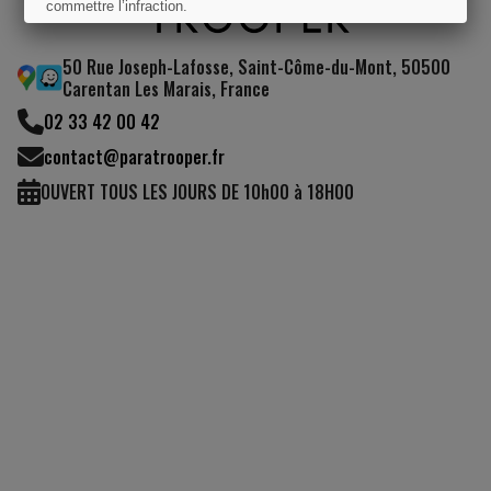
commettre l’infraction.
J'AI COMPRIS
50 Rue Joseph-Lafosse, Saint-Côme-du-Mont, 50500
Carentan Les Marais, France
02 33 42 00 42
contact@paratrooper.fr
OUVERT TOUS LES JOURS DE 10h00 à 18H00