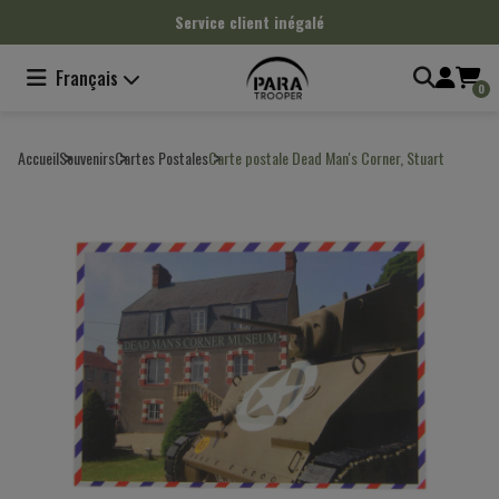
Panneau de gestion des cookies
Service client inégalé
Français
0
Accueil
Souvenirs
Cartes Postales
Carte postale Dead Man's Corner, Stuart