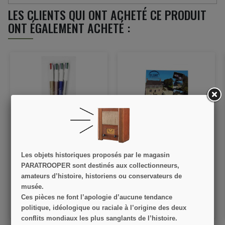
LES CLIENTS QUI ONT ACHETÉ CE PRODUIT
ONT ÉGALEMENT ACHETÉ :
Stylo à bille, 4 couleurs,
Carte postale D-Day
Bic, D-Day Experience
Experience
Les objets historiques proposés par le magasin
PARATROOPER sont destinés aux collectionneurs,
4,50 €
0,50 €
amateurs d’histoire, historiens ou conservateurs de
VOIR LE DÉTAIL
VOIR LE DÉTAIL
musée.
Ces pièces ne font l’apologie d’aucune tendance
AJOUTER AU PANIER
AJOUTER AU PANIER
politique, idéologique ou raciale à l’origine des deux
conflits mondiaux les plus sanglants de l’histoire.