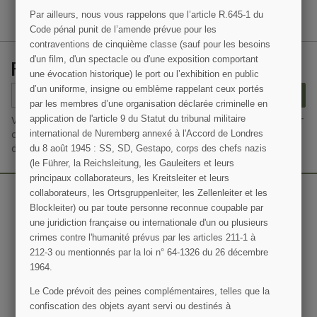
Par ailleurs, nous vous rappelons que l’article R.645­-1 du
Code pénal punit de l’amende prévue pour les
contraventions de cinquième classe (sauf pour les besoins
d'un film, d'un spectacle ou d'une exposition comportant
RECEVEZ NOS OFFRES SPÉCIALES
une évocation historique) le port ou l’exhibition en public
d’un uniforme, insigne ou emblème rappelant ceux portés
S’ABONNER
par les membres d’une organisation déclarée criminelle en
application de l'article 9 du Statut du tribunal militaire
Vous pouvez vous désinscrire à tout moment. Vous trouverez pour
international de Nuremberg annexé à l'Accord de Londres
cela nos informations de contact dans les conditions d'utilisation
du 8 août 1945 : SS, SD, Gestapo, corps des chefs nazis
du site.
(le Führer, la Reichsleitung, les Gauleiters et leurs
principaux collaborateurs, les Kreitsleiter et leurs
collaborateurs, les Ortsgruppenleiter, les Zellenleiter et les
Blockleiter) ou par toute personne reconnue coupable par
une juridiction française ou internationale d'un ou plusieurs
crimes contre l'humanité prévus par les articles 211-1 à
212-3 ou mentionnés par la loi n° 64-1326 du 26 décembre
1964.
Le Code prévoit des peines complémentaires, telles que la
confiscation des objets ayant servi ou destinés à