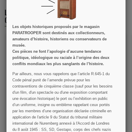
LES CLIENTS QUI ONT ACHETÉ CE PRODUIT
ONT ÉGALEMENT ACHETÉ :
Les objets historiques proposés par le magasin
PARATROOPER sont destinés aux collectionneurs,
amateurs d’histoire, historiens ou conservateurs de
musée.
Ces pièces ne font l’apologie d’aucune tendance
politique, idéologique ou raciale à l’origine des deux
conflits mondiaux les plus sanglants de l’histoire.
Par ailleurs, nous vous rappelons que l’article R.645­-1 du
Code pénal punit de l’amende prévue pour les
Brevet, Combat Medic, US
Elastique pour filet de
contraventions de cinquième classe (sauf pour les besoins
Army
casque US, M1944
d'un film, d'un spectacle ou d'une exposition comportant
une évocation historique) le port ou l’exhibition en public
9,00 €
5,00 €
d’un uniforme, insigne ou emblème rappelant ceux portés
par les membres d’une organisation déclarée criminelle en
VOIR LE DÉTAIL
VOIR LE DÉTAIL
application de l'article 9 du Statut du tribunal militaire
AJOUTER AU PANIER
AJOUTER AU PANIER
international de Nuremberg annexé à l'Accord de Londres
du 8 août 1945 : SS, SD, Gestapo, corps des chefs nazis