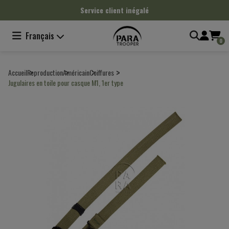
Panneau de gestion des cookies
Service client inégalé
Français
0
Accueil
Reproduction
Américain
Coiffures
Jugulaires en toile pour casque M1, 1er type