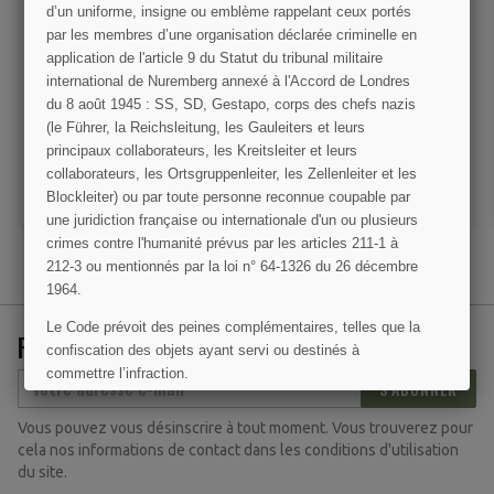
d’un uniforme, insigne ou emblème rappelant ceux portés
par les membres d’une organisation déclarée criminelle en
Trousse de toilette US
Pochette à munitions
application de l'article 9 du Statut du tribunal militaire
Army, petit modèle, OD
Rigger Made à pression,
Garand et USM1
international de Nuremberg annexé à l'Accord de Londres
du 8 août 1945 : SS, SD, Gestapo, corps des chefs nazis
12,00 €
12,00 €
(le Führer, la Reichsleitung, les Gauleiters et leurs
principaux collaborateurs, les Kreitsleiter et leurs
VOIR LE DÉTAIL
VOIR LE DÉTAIL
collaborateurs, les Ortsgruppenleiter, les Zellenleiter et les
AJOUTER AU PANIER
RUPTURE DE STOCK
Blockleiter) ou par toute personne reconnue coupable par
une juridiction française ou internationale d'un ou plusieurs
crimes contre l'humanité prévus par les articles 211-1 à
212-3 ou mentionnés par la loi n° 64-1326 du 26 décembre
1964.
Le Code prévoit des peines complémentaires, telles que la
RECEVEZ NOS OFFRES SPÉCIALES
confiscation des objets ayant servi ou destinés à
commettre l’infraction.
S’ABONNER
J'AI COMPRIS
Vous pouvez vous désinscrire à tout moment. Vous trouverez pour
(14 avis)
cela nos informations de contact dans les conditions d'utilisation
du site.