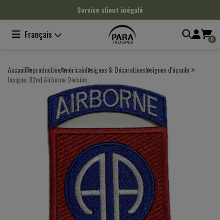
Panneau de gestion des cookies
Service client inégalé
Français
0
Accueil
Reproduction
Américain
Insignes & Décorations
Insignes d'épaule
Insigne, 82nd Airborne Division