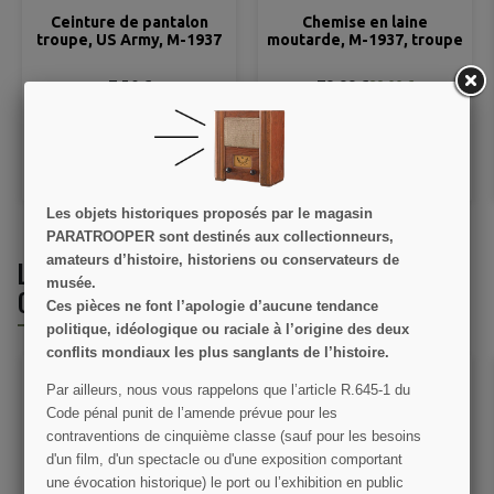
Ceinture de pantalon
Chemise en laine
troupe, US Army, M-1937
moutarde, M-1937, troupe
7,50 €
79,99 €
89,00 €
VOIR LE DÉTAIL
VOIR LE DÉTAIL
AJOUTER AU PANIER
AJOUTER AU PANIER
Les objets historiques proposés par le magasin
PARATROOPER sont destinés aux collectionneurs,
amateurs d’histoire, historiens ou conservateurs de
LES CLIENTS QUI ONT ACHETÉ CE PRODUIT
musée.
ONT ÉGALEMENT ACHETÉ :
Ces pièces ne font l’apologie d’aucune tendance
politique, idéologique ou raciale à l’origine des deux
conflits mondiaux les plus sanglants de l’histoire.
Par ailleurs, nous vous rappelons que l’article R.645­-1 du
Code pénal punit de l’amende prévue pour les
contraventions de cinquième classe (sauf pour les besoins
d'un film, d'un spectacle ou d'une exposition comportant
une évocation historique) le port ou l’exhibition en public