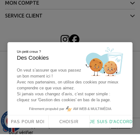
MON COMPTE
SERVICE CLIENT
Un petit creux ?
Des Cookies
On veut s’assurer que vous passez
un bon moment ici !
Avec nos partenaires, on utilise des cookies pour mieux
comprendre ce que vous aimez.
Si jamais vous changez d’avis, c’est super simple :
cliquez sur 'Gestion des cookies' en bas de la page.
4X sans frais Paypal
Fièrement propulsé par
AM WEB & MULTIMÉDIA
9.9
/10
PAS POUR MOI
CHOISIR
JE SUIS D'ACCORD
1563 avis
Marchand approuvé par la Société des Avis Garantis,
cliquez ici
pour vérifier