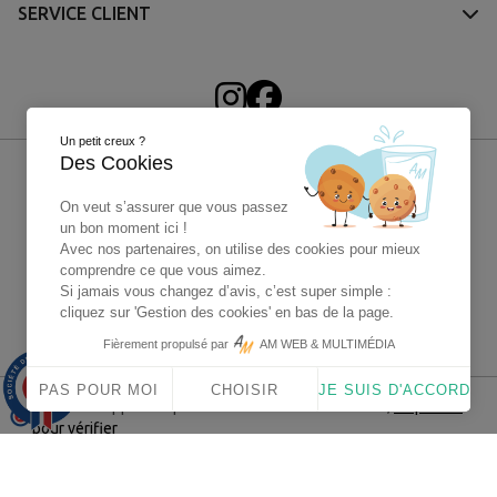
SERVICE CLIENT
(5 avis)
Un petit creux ?
Des Cookies
On veut s’assurer que vous passez
un bon moment ici !
Avec nos partenaires, on utilise des cookies pour mieux
comprendre ce que vous aimez.
Si jamais vous changez d’avis, c’est super simple :
cliquez sur 'Gestion des cookies' en bas de la page.
4X sans frais Paypal
Fièrement propulsé par
AM WEB & MULTIMÉDIA
9.9
/10
PAS POUR MOI
CHOISIR
JE SUIS D'ACCORD
1563 avis
Marchand approuvé par la Société des Avis Garantis,
cliquez ici
pour vérifier
© 2025 - Carentan Historical Center - Tous droits réservés -