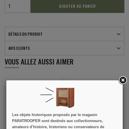
AJOUTER AU PANIER
DÉTAILS DU PRODUIT
AVIS CLIENTS
VOUS ALLEZ AUSSI AIMER
PROMO !
Les objets historiques proposés par le magasin
PARATROOPER sont destinés aux collectionneurs,
alon
Chemise en laine
Drapeau US 48 étoile
amateurs d’histoire, historiens ou conservateurs de
M-1937
moutarde, M-1937, troupe
imprimé