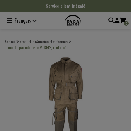
Panneau de gestion des cookies
Service client inégalé
Français
0
Accueil
Reproduction
Américain
Uniformes
Tenue de parachutiste M-1942, renforcée