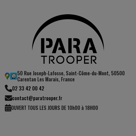
s)
(14 avis)
50 Rue Joseph-Lafosse, Saint-Côme-du-Mont, 50500
Carentan Les Marais, France
02 33 42 00 42
contact@paratrooper.fr
OUVERT TOUS LES JOURS DE 10h00 à 18H00