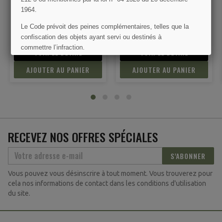
Dragonne pour canif para
Pansement "First-Aid",
M2
parachutiste, Made in USA
1964.
Le Code prévoit des peines complémentaires, telles que la
9,00 €
25,00 €
confiscation des objets ayant servi ou destinés à
commettre l’infraction.
VOIR LE DÉTAIL
VOIR LE DÉTAIL
J'AI COMPRIS
AJOUTER AU PANIER
AJOUTER AU PANIER
RECEVEZ NOS OFFRES SPÉCIALES
S’ABONNER
Vous pouvez vous désinscrire à tout moment. Vous trouverez pour
cela nos informations de contact dans les conditions d'utilisation
du site.