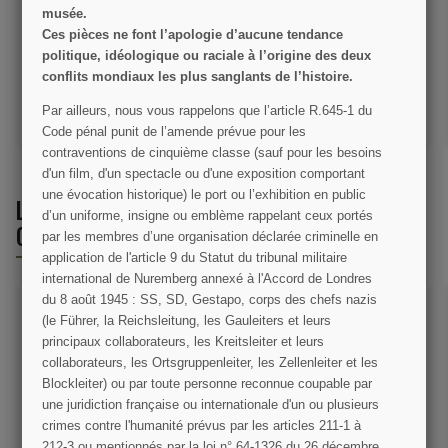
musée.
Ces pièces ne font l’apologie d’aucune tendance
79,99 €
9,00 €
89,00 €
politique, idéologique ou raciale à l’origine des deux
conflits mondiaux les plus sanglants de l’histoire.
L
VOIR LE DÉTAIL
VOIR LE DÉTAIL
Par ailleurs, nous vous rappelons que l’article R.645­-1 du
IER
AJOUTER AU PANIER
AJOUTER AU PANIER
Code pénal punit de l’amende prévue pour les
contraventions de cinquième classe (sauf pour les besoins
d'un film, d'un spectacle ou d'une exposition comportant
une évocation historique) le port ou l’exhibition en public
LES CLIENTS QUI ONT ACHETÉ CE PRODUIT
d’un uniforme, insigne ou emblème rappelant ceux portés
ONT ÉGALEMENT ACHETÉ :
par les membres d’une organisation déclarée criminelle en
application de l'article 9 du Statut du tribunal militaire
international de Nuremberg annexé à l'Accord de Londres
du 8 août 1945 : SS, SD, Gestapo, corps des chefs nazis
(le Führer, la Reichsleitung, les Gauleiters et leurs
principaux collaborateurs, les Kreitsleiter et leurs
collaborateurs, les Ortsgruppenleiter, les Zellenleiter et les
Blockleiter) ou par toute personne reconnue coupable par
une juridiction française ou internationale d'un ou plusieurs
crimes contre l'humanité prévus par les articles 211-1 à
212-3 ou mentionnés par la loi n° 64-1326 du 26 décembre